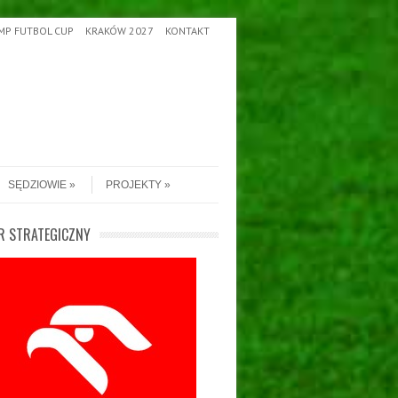
MP FUTBOL CUP
KRAKÓW 2027
KONTAKT
SĘDZIOWIE
PROJEKTY
R STRATEGICZNY