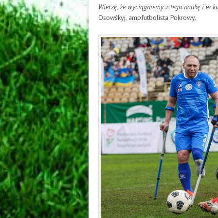
Wierzę, że wyciągniemy z tego naukę i w k
Osowśkyj, ampfutbolista Pokrowy.