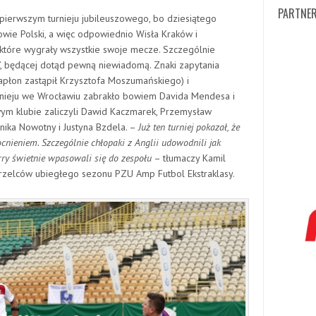
PARTNER
ierwszym turnieju jubileuszowego, bo dziesiątego
zowie Polski, a więc odpowiednio Wisła Kraków i
 które wygrały wszystkie swoje mecze. Szczególnie
”, będącej dotąd pewną niewiadomą. Znaki zapytania
apłon zastąpił Krzysztofa Moszumańskiego) i
rnieju we Wrocławiu zabrakło bowiem Davida Mendesa i
ym klubie zaliczyli Dawid Kaczmarek, Przemysław
nika Nowotny i Justyna Bzdela. –
Już ten turniej pokazał, że
ieniem. Szczególnie chłopaki z Anglii udowodnili jak
rry świetnie wpasowali się do zespołu
– tłumaczy Kamil
 strzelców ubiegłego sezonu PZU Amp Futbol Ekstraklasy.