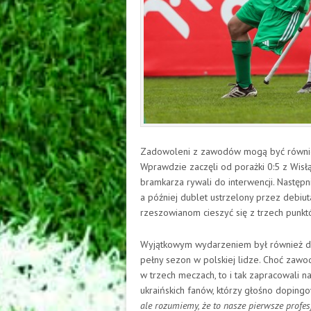
Zadowoleni z zawodów mogą być również 
Wprawdzie zaczęli od porażki 0:5 z Wisł
bramkarza rywali do interwencji. Następn
a później dublet ustrzelony przez debiut
rzeszowianom cieszyć się z trzech punk
Wyjątkowym wydarzeniem był również de
pełny sezon w polskiej lidze. Choć zawo
w trzech meczach, to i tak zapracowali n
ukraińskich fanów, którzy głośno doping
ale rozumiemy, że to nasze pierwsze profe