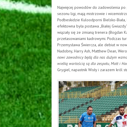
Najwięcej powodów do zadowolenia po p
sezonu ligi, mają mistrzowie i wicemistr
Podbeskidzie Kuloodporni Bielsko-Biała,
efektowna była postawa „Białej Gwiazdy
wiązały się ze zmianą trenera (Bogdan K
przetasowaniami kadrowymi. Podczas tu
Przemysława Świercza, ale debiut w now
Nadobny, Harry Ash, Matthew Dean, Wero
nowi zawodnicy będą dla nas dużym wzmocn
wielką wartością są dla zespołu, Matt i Ha
Grygiel, napastnik Wisły i zarazem król