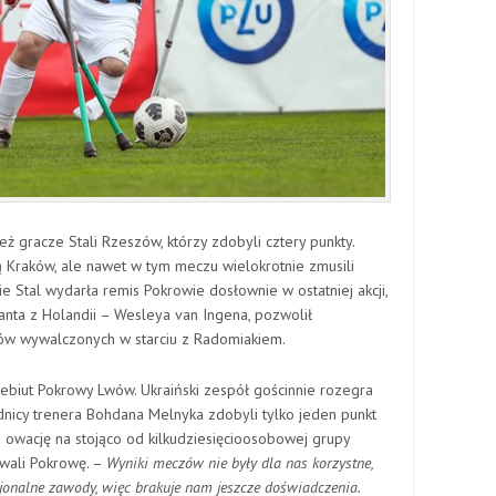
gracze Stali Rzeszów, którzy zdobyli cztery punkty.
ą Kraków, ale nawet w tym meczu wielokrotnie zmusili
ie Stal wydarła remis Pokrowie dosłownie w ostatniej akcji,
anta z Holandii – Wesleya van Ingena, pozwolił
tów wywalczonych w starciu z Radomiakiem.
biut Pokrowy Lwów. Ukraiński zespół gościnnie rozegra
dnicy trenera Bohdana Melnyka zdobyli tylko jeden punkt
a owację na stojąco od kilkudziesięcioosobowej grupy
owali Pokrowę. –
Wyniki meczów nie były dla nas korzystne,
sjonalne zawody, więc brakuje nam jeszcze doświadczenia.