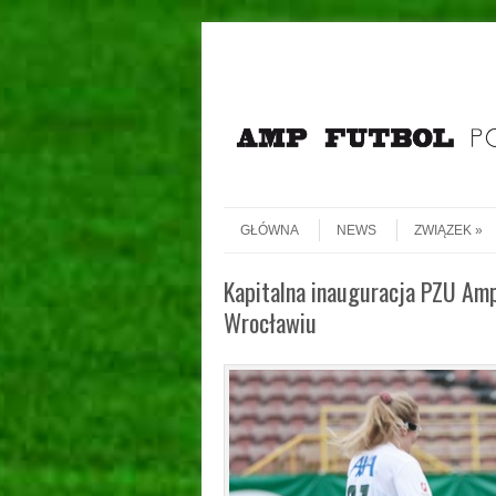
Header Menu
Skip to content
Skip to content
Menu
GŁÓWNA
NEWS
ZWIĄZEK
Kapitalna inauguracja PZU Am
Wrocławiu