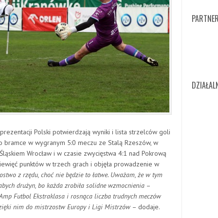
PARTNER
DZIAŁA
rezentacji Polski potwierdzają wyniki i lista strzelców goli
 po bramce w wygranym 5:0 meczu ze Stalą Rzeszów, w
Śląskiem Wrocław i w czasie zwycięstwa 4:1 nad Pokrową
iewięć punktów w trzech grach i objęła prowadzenie w
ostwo z rzędu, choć nie będzie to łatwe. Uważam, że w tym
abych drużyn, bo każda zrobiła solidne wzmocnienia
–
 Amp Futbol Ekstraklasa i rosnąca liczba trudnych meczów
dzięki nim do mistrzostw Europy i Ligi Mistrzów
– dodaje.