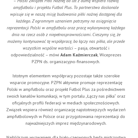
–
Polski Związek Piłki Nożnej od lat z dumą wspiera rozwój
ampfutbolu i projektu Futbol Plus. To partnerstwo doskonale
wpisuje się w naszą misję budowania piłki nożnej dostępnej dla
każdego. Z ogromnym uznaniem patrzymy na osiągnięcia
reprezentacji Polski w ampfutbolu oraz pracę wykonywaną każdego
dnia na rzecz osób z niepełnosprawnościami. Cieszymy się, że
możemy kontynuować tę współpracę, bo łączy nas piłka, ale przede
wszystkim wspólne wartości
– pasja, otwartość i
odpowiedzialność – mówi
Adam Kaźmierczak
, Wiceprezes
PZPN ds. organizacyjno-finansowych.
Istotnym elementem współpracy pozostaje także szerokie
wsparcie promocyjne. PZPN aktywnie promuje reprezentację
Polski w ampfutbolu oraz projekt Futbol Plus za pośrednictwem
swoich kanałów komunikacji, w tym portalu „Łączy nas piłka” oraz
oficjalnych profili federacji w mediach społecznościowych.
Związek wspiera również organizację najistotniejszych wydarzeń
ampfutbolowych w Polsce oraz przygotowania reprezentacji do
najważniejszych imprez międzynarodowych.
Najbliższym wyzwaniem dla biało-czerwonych będą mistrzostwa