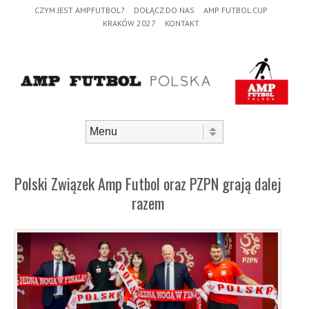
Header Menu
Skip to content
CZYM JEST AMPFUTBOL?
DOŁĄCZ DO NAS
AMP FUTBOL CUP
KRAKÓW 2027
KONTAKT
Skip to content
Menu
Polski Związek Amp Futbol oraz PZPN grają dalej
razem