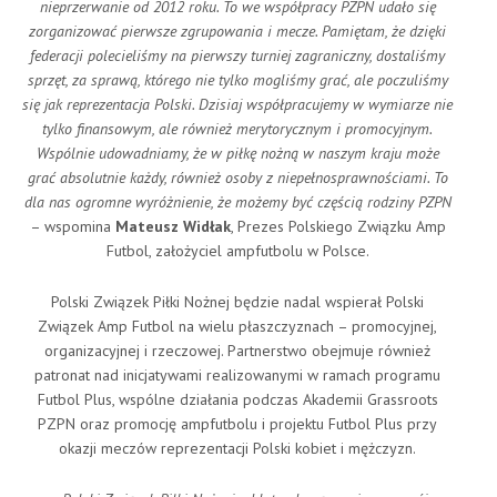
nieprzerwanie od 2012 roku. To we współpracy PZPN udało się
zorganizować pierwsze zgrupowania i mecze. Pamiętam, że dzięki
federacji polecieliśmy na pierwszy turniej zagraniczny, dostaliśmy
sprzęt, za sprawą, którego nie tylko mogliśmy grać, ale poczuliśmy
się jak reprezentacja Polski. Dzisiaj współpracujemy w wymiarze nie
tylko finansowym, ale również merytorycznym i promocyjnym.
Wspólnie udowadniamy, że w piłkę nożną w naszym kraju może
grać absolutnie każdy, również osoby z niepełnosprawnościami. To
dla nas ogromne wyróżnienie, że możemy być częścią rodziny PZPN
– wspomina
Mateusz Widłak
, Prezes Polskiego Związku Amp
Futbol, założyciel ampfutbolu w Polsce.
Polski Związek Piłki Nożnej będzie nadal wspierał Polski
Związek Amp Futbol na wielu płaszczyznach – promocyjnej,
organizacyjnej i rzeczowej. Partnerstwo obejmuje również
patronat nad inicjatywami realizowanymi w ramach programu
Futbol Plus, wspólne działania podczas Akademii Grassroots
PZPN oraz promocję ampfutbolu i projektu Futbol Plus przy
okazji meczów reprezentacji Polski kobiet i mężczyzn.