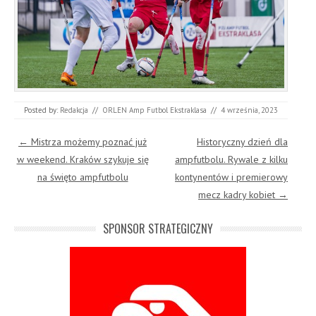
Posted by:
Redakcja
//
ORLEN Amp Futbol Ekstraklasa
//
4 września, 2023
Post navigation
←
Mistrza możemy poznać już
Historyczny dzień dla
w weekend. Kraków szykuje się
ampfutbolu. Rywale z kilku
na święto ampfutbolu
kontynentów i premierowy
mecz kadry kobiet
→
SPONSOR STRATEGICZNY