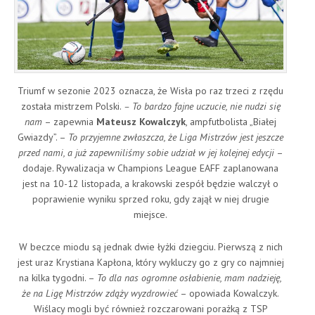
Triumf w sezonie 2023 oznacza, że Wisła po raz trzeci z rzędu
została mistrzem Polski.
– To bardzo fajne uczucie, nie nudzi się
nam
– zapewnia
Mateusz Kowalczyk
, ampfutbolista „Białej
Gwiazdy”. –
To przyjemne zwłaszcza, że Liga Mistrzów jest jeszcze
przed nami, a już zapewniliśmy sobie udział w jej kolejnej edycji
–
dodaje. Rywalizacja w Champions League EAFF zaplanowana
jest na 10-12 listopada, a krakowski zespół będzie walczył o
poprawienie wyniku sprzed roku, gdy zajął w niej drugie
miejsce.
W beczce miodu są jednak dwie łyżki dziegciu. Pierwszą z nich
jest uraz Krystiana Kapłona, który wykluczy go z gry co najmniej
na kilka tygodni. –
To dla nas ogromne osłabienie, mam nadzieję,
że na Ligę Mistrzów zdąży wyzdrowieć
– opowiada Kowalczyk.
Wiślacy mogli być również rozczarowani porażką z TSP