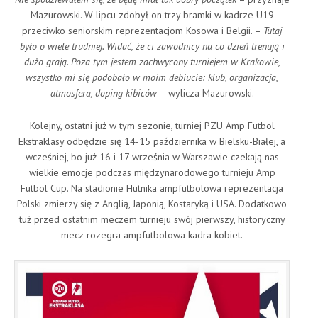
Mazurowski. W lipcu zdobył on trzy bramki w kadrze U19
przeciwko seniorskim reprezentacjom Kosowa i Belgii. –
Tutaj
było o wiele trudniej. Widać, że ci zawodnicy na co dzień trenują i
dużo grają. Poza tym jestem zachwycony turniejem w Krakowie,
wszystko mi się podobało w moim debiucie: klub, organizacja,
atmosfera, doping kibiców
– wylicza Mazurowski.
Kolejny, ostatni już w tym sezonie, turniej PZU Amp Futbol
Ekstraklasy odbędzie się 14-15 października w Bielsku-Białej, a
wcześniej, bo już 16 i 17 września w Warszawie czekają nas
wielkie emocje podczas międzynarodowego turnieju Amp
Futbol Cup. Na stadionie Hutnika ampfutbolowa reprezentacja
Polski zmierzy się z Anglią, Japonią, Kostaryką i USA. Dodatkowo
tuż przed ostatnim meczem turnieju swój pierwszy, historyczny
mecz rozegra ampfutbolowa kadra kobiet.