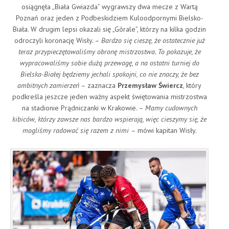
osiągnęła „Biała Gwiazda” wygrawszy dwa mecze z Wartą
Poznań oraz jeden z Podbeskidziem Kuloodpornymi Bielsko-
Biała. W drugim lepsi okazali się „Górale”, którzy na kilka godzin
odroczyli koronację Wisły. –
Bardzo się cieszę, że ostatecznie już
teraz przypieczętowaliśmy obronę mistrzostwa. To pokazuje, że
wypracowaliśmy sobie dużą przewagę, a na ostatni turniej do
Bielska-Białej będziemy jechali spokojni, co nie znaczy, że bez
ambitnych zamierzeń
– zaznacza
Przemysław Świercz
, który
podkreśla jeszcze jeden ważny aspekt świętowania mistrzostwa
na stadionie Prądniczanki w Krakowie. –
Mamy cudownych
kibiców, którzy zawsze nas bardzo wspierają, więc cieszymy się, że
mogliśmy radować się razem z nimi
– mówi kapitan Wisły.