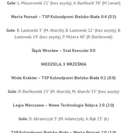
Gole:
Ł. Mazurowski 21′ (bez asysty), A. Bachbach 38′ (M. Lenart)
Warta Poznań – TSP Kuloodporni Bielsko-Biała 0:4 (0:3)
Gole:
B. Łastowski 3′ (M. Aharchi), B. Łastowski 12′ (bez asysty), B.
Łastowski 19′ (bez asysty), P. Mizera 40′ (R. Bieńkowski)
Śląsk Wrocław – Stal Rzeszów 0:0
NIEDZIELA, 3 WRZEŚNIA
Wisła Kraków – TSP Kuloodporni Bielsko-Biała 0:2 (0:0)
Gole:
R. Bieńkowski 25′ (M. Aharchi), M. Aharchi 33′ (bez asysty)
Legia Warszawa – Nowe Technologie Różyca 2:0 (2:0)
Gole:
D. Abramczyk 5′ (M. Adamczyk), A. Bąk 13′ (k.)
TSP Kuloodporni Bielsko-Biała – Warta Poznań 2:0 (2:0)