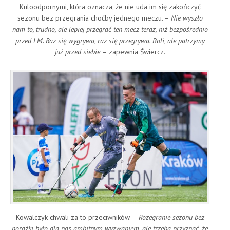
Kuloodpornymi, która oznacza, że nie uda im się zakończyć
sezonu bez przegrania choćby jednego meczu. –
Nie wyszło
nam to, trudno, ale lepiej przegrać ten mecz teraz, niż bezpośrednio
przed LM. Raz się wygrywa, raz się przegrywa. Boli, ale patrzymy
już przed siebie
– zapewnia Świercz.
Kowalczyk chwali za to przeciwników. –
Rozegranie sezonu bez
porażki było dla nas ambitnym wyzwaniem, ale trzeba przyznać, że