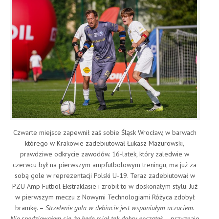
Czwarte miejsce zapewnił zaś sobie Śląsk Wrocław, w barwach
którego w Krakowie zadebiutował Łukasz Mazurowski,
prawdziwe odkrycie zawodów. 16-latek, który zaledwie w
czerwcu był na pierwszym ampfutbolowym treningu, ma już za
sobą gole w reprezentacji Polski U-19. Teraz zadebiutował w
PZU Amp Futbol Ekstraklasie i zrobił to w doskonałym stylu. Już
w pierwszym meczu z Nowymi Technologiami Różyca zdobył
bramkę. –
Strzelenie gola w debiucie jest wspaniałym uczuciem.
Nie spodziewałem się, że będę miał tak dobry początek
– przyznaje