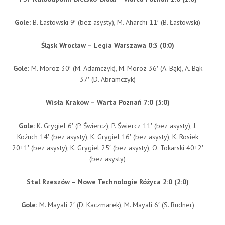
Gole:
B. Łastowski 9′ (bez asysty), M. Aharchi 11′ (B. Łastowski)
Śląsk Wrocław – Legia Warszawa 0:3 (0:0)
Gole:
M. Moroz 30′ (M. Adamczyk), M. Moroz 36′ (A. Bąk), A. Bąk
37′ (D. Abramczyk)
Wisła Kraków – Warta Poznań 7:0 (5:0)
Gole:
K. Grygiel 6′ (P. Świercz), P. Świercz 11′ (bez asysty), J.
Kożuch 14′ (bez asysty), K. Grygiel 16′ (bez asysty), K. Rosiek
20+1′ (bez asysty), K. Grygiel 25′ (bez asysty), O. Tokarski 40+2′
(bez asysty)
Stal Rzeszów – Nowe Technologie Różyca 2:0 (2:0)
Gole:
M. Mayali 2′ (D. Kaczmarek), M. Mayali 6′ (S. Budner)