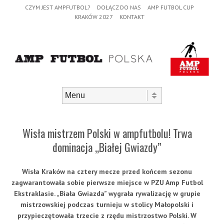
Header Menu
Skip to content
CZYM JEST AMPFUTBOL?
DOŁĄCZ DO NAS
AMP FUTBOL CUP
KRAKÓW 2027
KONTAKT
Skip to content
Menu
Wisła mistrzem Polski w ampfutbolu! Trwa
dominacja „Białej Gwiazdy”
Wisła Kraków na cztery mecze przed końcem sezonu
zagwarantowała sobie pierwsze miejsce w PZU Amp Futbol
Ekstraklasie. „Biała Gwiazda” wygrała rywalizację w grupie
mistrzowskiej podczas turnieju w stolicy Małopolski i
przypieczętowała trzecie z rzędu mistrzostwo Polski. W