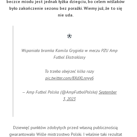
beczce miodu jest jednak łyżka dziegciu, bo celem wiślaków
było zakończenie sezonu bez porażki. Wiemy już, że to się
nie uda.
Wspaniała bramka Kamila Grygiela w meczu PZU Amp
Futbol Ekstraklasy
To trzeba obejrzeć kilka razy
pic.twitter.com/8XdXLnnyy6
— Amp Futbol Polska (@AmpFutbolPolska)
September
3, 2023
Dziewięć punktów zdobytych przed własną publicznością
gwarantowało Wiśle mistrzostwo Polski. I właśnie taki rezultat