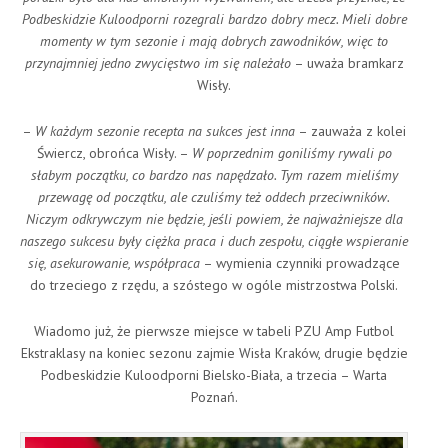
Podbeskidzie Kuloodporni rozegrali bardzo dobry mecz. Mieli dobre
momenty w tym sezonie i mają dobrych zawodników, więc to
przynajmniej jedno zwycięstwo im się należało
– uważa bramkarz
Wisły.
–
W każdym sezonie recepta na sukces jest inna
– zauważa z kolei
Świercz, obrońca Wisły. –
W poprzednim goniliśmy rywali po
słabym początku, co bardzo nas napędzało. Tym razem mieliśmy
przewagę od początku, ale czuliśmy też oddech przeciwników.
Niczym odkrywczym nie będzie, jeśli powiem, że najważniejsze dla
naszego sukcesu były ciężka praca i duch zespołu, ciągłe wspieranie
się, asekurowanie, współpraca
– wymienia czynniki prowadzące
do trzeciego z rzędu, a szóstego w ogóle mistrzostwa Polski.
Wiadomo już, że pierwsze miejsce w tabeli PZU Amp Futbol
Ekstraklasy na koniec sezonu zajmie Wisła Kraków, drugie będzie
Podbeskidzie Kuloodporni Bielsko-Biała, a trzecia – Warta
Poznań.