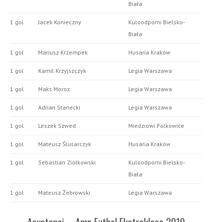
Biała
1 gol
Jacek Konieczny
Kuloodporni Bielsko-
Biała
1 gol
Mariusz Krzempek
Husaria Kraków
1 gol
Kamil Krzyjszczyk
Legia Warszawa
1 gol
Maks Moroz
Legia Warszawa
1 gol
Adrian Stanecki
Legia Warszawa
1 gol
Leszek Szwed
Miedziowi Polkowice
1 gol
Mateusz Ślusarczyk
Husaria Kraków
1 gol
Sebastian Ziółkowski
Kuloodporni Bielsko-
Biała
1 gol
Mateusz Żebrowski
Legia Warszawa
Asystenci – Amp Futbol Ekstraklasa 2019