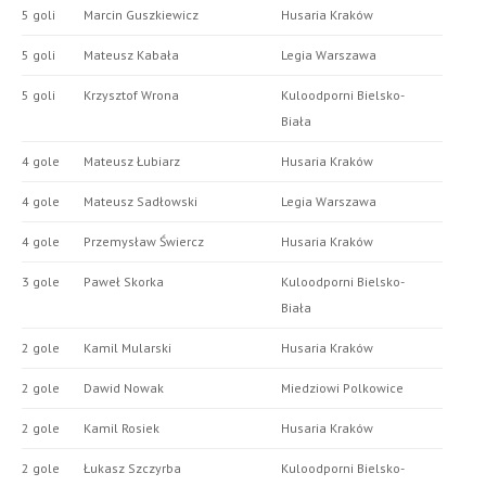
5 goli
Marcin Guszkiewicz
Husaria Kraków
5 goli
Mateusz Kabała
Legia Warszawa
5 goli
Krzysztof Wrona
Kuloodporni Bielsko-
Biała
4 gole
Mateusz Łubiarz
Husaria Kraków
4 gole
Mateusz Sadłowski
Legia Warszawa
4 gole
Przemysław Świercz
Husaria Kraków
3 gole
Paweł Skorka
Kuloodporni Bielsko-
Biała
2 gole
Kamil Mularski
Husaria Kraków
2 gole
Dawid Nowak
Miedziowi Polkowice
2 gole
Kamil Rosiek
Husaria Kraków
2 gole
Łukasz Szczyrba
Kuloodporni Bielsko-