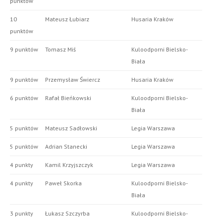
punktów
10
Mateusz Łubiarz
Husaria Kraków
punktów
9 punktów
Tomasz Miś
Kuloodporni Bielsko-
Biała
9 punktów
Przemysław Świercz
Husaria Kraków
6 punktów
Rafał Bieńkowski
Kuloodporni Bielsko-
Biała
5 punktów
Mateusz Sadłowski
Legia Warszawa
5 punktów
Adrian Stanecki
Legia Warszawa
4 punkty
Kamil Krzyjszczyk
Legia Warszawa
4 punkty
Paweł Skorka
Kuloodporni Bielsko-
Biała
3 punkty
Łukasz Szczyrba
Kuloodporni Bielsko-