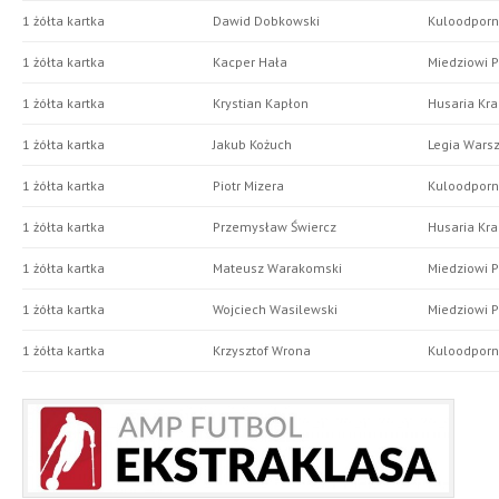
1 żółta kartka
Dawid Dobkowski
Kuloodporni
1 żółta kartka
Kacper Hała
Miedziowi 
1 żółta kartka
Krystian Kapłon
Husaria Kr
1 żółta kartka
Jakub Kożuch
Legia Wars
1 żółta kartka
Piotr Mizera
Kuloodporni
1 żółta kartka
Przemysław Świercz
Husaria Kr
1 żółta kartka
Mateusz Warakomski
Miedziowi 
1 żółta kartka
Wojciech Wasilewski
Miedziowi 
1 żółta kartka
Krzysztof Wrona
Kuloodporni