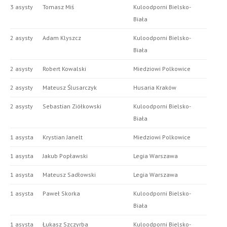
3 asysty
Tomasz Miś
Kuloodporni Bielsko-
Biała
2 asysty
Adam Klyszcz
Kuloodporni Bielsko-
Biała
2 asysty
Robert Kowalski
Miedziowi Polkowice
2 asysty
Mateusz Ślusarczyk
Husaria Kraków
2 asysty
Sebastian Ziółkowski
Kuloodporni Bielsko-
Biała
1 asysta
Krystian Janelt
Miedziowi Polkowice
1 asysta
Jakub Popławski
Legia Warszawa
1 asysta
Mateusz Sadłowski
Legia Warszawa
1 asysta
Paweł Skorka
Kuloodporni Bielsko-
Biała
1 asysta
Łukasz Szczyrba
Kuloodporni Bielsko-