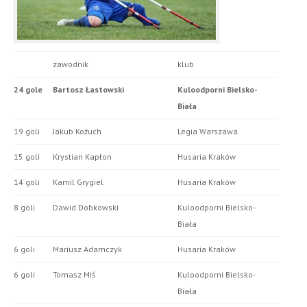
zawodnik
klub
24 gole
Bartosz Łastowski
Kuloodporni Bielsko-
Biała
19 goli
Jakub Kożuch
Legia Warszawa
15 goli
Krystian Kapłon
Husaria Kraków
14 goli
Kamil Grygiel
Husaria Kraków
8 goli
Dawid Dobkowski
Kuloodporni Bielsko-
Biała
6 goli
Mariusz Adamczyk
Husaria Kraków
6 goli
Tomasz Miś
Kuloodporni Bielsko-
Biała