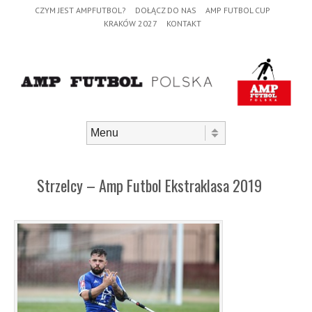
Header Menu
Skip to content
CZYM JEST AMPFUTBOL?
DOŁĄCZ DO NAS
AMP FUTBOL CUP
KRAKÓW 2027
KONTAKT
Skip to content
Menu
Strzelcy – Amp Futbol Ekstraklasa 2019