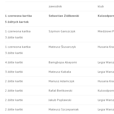
zawodnik
klub
1 czerwona kartka
Sebastian Ziółkowski
Kuloodporni
5 żółtych kartek
1 czerwona kartka
Szymon Ganszczyk
Miedziowi 
3 żółte kartki
1 czerwona kartka
Mateusz Ślusarczyk
Husaria Kr
3 żółte kartki
4 żółte kartki
Bamgbopa Abayomi
Legia Wars
3 żółte kartki
Mateusz Kabała
Legia Wars
2 żółte kartki
Mariusz Adamczyk
Husaria Kr
2 żółte kartki
Rafał Bieńkowski
Kuloodporni
2 żółte kartki
Jakub Popławski
Legia Wars
2 żółte kartki
Mateusz Szczepaniak
Legia Wars