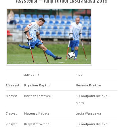
zawodnik
klub
13 asyst
Krystian Kapłon
Husaria Kraków
8 asyst
Bartosz Łastowski
Kuloodporni Bielsko-
Biała
7 asyst
Mateusz Kabała
Legia Warszawa
7 asyst
Krzysztof Wrona
Kuloodporni Bielsko-