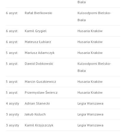
Biała
6 asyst
Rafał Bieńkowski
Kuloodporni Bielsko-
Biała
6 asyst
Kamil Grygiel
Husaria Kraków
6 asyst
Mateusz Łubiarz
Husaria Kraków
5 asyst
Mariusz Adamczyk
Husaria Kraków
5 asyst
Dawid Dobkowski
Kuloodporni Bielsko-
Biała
5 asyst
Marcin Guszkiewicz
Husaria Kraków
5 asyst
Przemysław Świercz
Husaria Kraków
4 asysty
Adrian Stanecki
Legia Warszawa
3 asysty
Jakub Kożuch
Legia Warszawa
3 asysty
Kamil Krzyjszczyk
Legia Warszawa