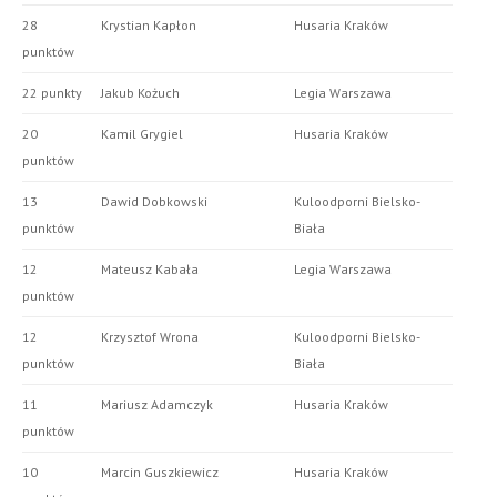
28
Krystian Kapłon
Husaria Kraków
punktów
22 punkty
Jakub Kożuch
Legia Warszawa
20
Kamil Grygiel
Husaria Kraków
punktów
13
Dawid Dobkowski
Kuloodporni Bielsko-
punktów
Biała
12
Mateusz Kabała
Legia Warszawa
punktów
12
Krzysztof Wrona
Kuloodporni Bielsko-
punktów
Biała
11
Mariusz Adamczyk
Husaria Kraków
punktów
10
Marcin Guszkiewicz
Husaria Kraków