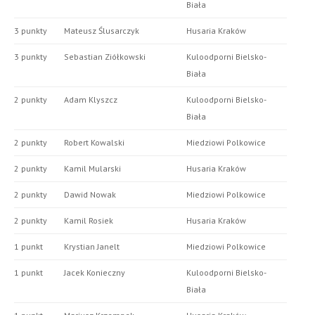
Biała
3 punkty
Mateusz Ślusarczyk
Husaria Kraków
3 punkty
Sebastian Ziółkowski
Kuloodporni Bielsko-
Biała
2 punkty
Adam Klyszcz
Kuloodporni Bielsko-
Biała
2 punkty
Robert Kowalski
Miedziowi Polkowice
2 punkty
Kamil Mularski
Husaria Kraków
2 punkty
Dawid Nowak
Miedziowi Polkowice
2 punkty
Kamil Rosiek
Husaria Kraków
1 punkt
Krystian Janelt
Miedziowi Polkowice
1 punkt
Jacek Konieczny
Kuloodporni Bielsko-
Biała