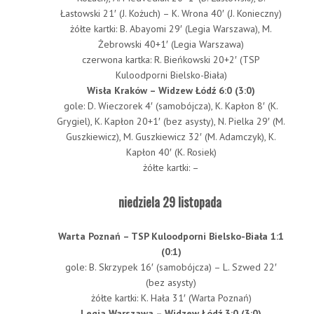
Łastowski 21′ (J. Kożuch) – K. Wrona 40′ (J. Konieczny)
żółte kartki: B. Abayomi 29′ (Legia Warszawa), M.
Żebrowski 40+1′ (Legia Warszawa)
czerwona kartka: R. Bieńkowski 20+2′ (TSP
Kuloodporni Bielsko-Biała)
Wisła Kraków – Widzew Łódź 6:0 (3:0)
gole: D. Wieczorek 4′ (samobójcza), K. Kapłon 8′ (K.
Grygiel), K. Kapłon 20+1′ (bez asysty), N. Pielka 29′ (M.
Guszkiewicz), M. Guszkiewicz 32′ (M. Adamczyk), K.
Kapłon 40′ (K. Rosiek)
żółte kartki: –
niedziela 29 listopada
Warta Poznań – TSP Kuloodporni Bielsko-Biała 1:1
(0:1)
gole: B. Skrzypek 16′ (samobójcza) – L. Szwed 22′
(bez asysty)
żółte kartki: K. Hała 31′ (Warta Poznań)
Legia Warszawa – Widzew Łódź 3:0 (3:0)