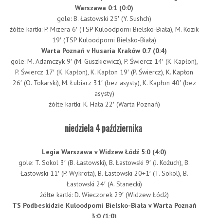
Warszawa 0:1 (0:0)
gole: B. Łastowski 25′ (Y. Sushch)
żółte kartki: P. Mizera 6′ (TSP Kuloodporni Bielsko-Biała), M. Kozik
19′ (TSP Kuloodporni Bielsko-Biała)
Warta Poznań v Husaria Kraków 0:7 (0:4)
gole: M. Adamczyk 9′ (M. Guszkiewicz), P. Świercz 14′ (K. Kapłon),
P. Świercz 17′ (K. Kapłon), K. Kapłon 19′ (P. Świercz), K. Kapłon
26′ (O. Tokarski), M. Łubiarz 31′ (bez asysty), K. Kapłon 40′ (bez
asysty)
żółte kartki: K. Hała 22′ (Warta Poznań)
niedziela 4 października
Legia Warszawa v Widzew Łódź 5:0 (4:0)
gole: T. Sokol 3′ (B. Łastowski), B. Łastowski 9′ (J. Kożuch), B.
Łastowski 11′ (P. Wykrota), B. Łastowski 20+1′ (T. Sokol), B.
Łastowski 24′ (A. Stanecki)
żółte kartki: D. Wieczorek 29′ (Widzew Łódź)
TS Podbeskidzie Kuloodporni Bielsko-Biała v Warta Poznań
3:0 (1:0)