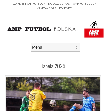
Header Menu
Skip to content
CZYM JEST AMPFUTBOL?
DOŁĄCZ DO NAS
AMP FUTBOL CUP
KRAKÓW 2027
KONTAKT
Skip to content
Menu
Tabela 2025