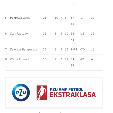
55
5.
Pokrowa Lwów
23
10
7
6
37-
-1
37
38
6.
Stal Rzeszów
23
8
5
10
33-
-13
29
46
7.
Zawisza Bydgoszcz
23
2
5
16
8-78
-70
11
8.
Warta Poznań
23
1
3
19
11-
-86
6
97