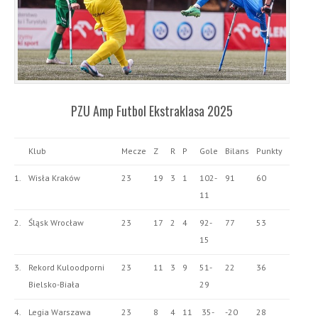
PZU Amp Futbol Ekstraklasa 2025
Klub
Mecze
Z
R
P
Gole
Bilans
Punkty
1.
Wisła Kraków
23
19
3
1
102-
91
60
11
2.
Śląsk Wrocław
23
17
2
4
92-
77
53
15
3.
Rekord Kuloodporni
23
11
3
9
51-
22
36
Bielsko-Biała
29
4.
Legia Warszawa
23
8
4
11
35-
-20
28