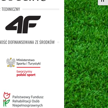
Toggl
 TECHNICZNY
LNOŚĆ DOFINANSOWANA ZE ŚRODKÓW