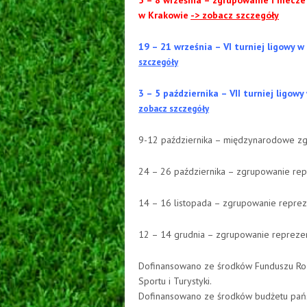
5 – 8 września – zgrupowanie i mecz
w Krakowie
-> zobacz szczegóły
19 – 21 września – VI turniej ligowy
szczegóły
3 – 5 października – VII turniej ligo
zobacz szczegóły
9-12 października – międzynarodowe z
24 – 26 października – zgrupowanie rep
14 – 16 listopada – zgrupowanie reprez
12 – 14 grudnia – zgrupowanie reprezen
Dofinansowano ze środków Funduszu Rozw
Sportu i Turystyki.
Dofinansowano ze środków budżetu państw