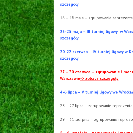
szczegóły
16 – 18 maja – zgrupowanie reprezentacj
23-25 maja – III turniej ligowy w Wa
szczegóły
20-22 czerwca – IV turniej ligowy w 
szczegóły
27 – 30 czerwca –
zgrupowanie i mecz
Warszawie
-> zobacz szczegóły
4-6 lipca – V turniej ligowy we Wroc
25 – 27 lipca – zgrupowanie reprezentac
29 – 31 sierpnia – zgrupowanie reprezen