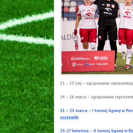
21 – 23 luty – zgrupowanie reprezentacj
14 – 16 marca – zgrupowanie reprezenta
21 – 23 marca – I turniej ligowy w P
szczegóły
25-27 kwietnia – II turniej ligowy w