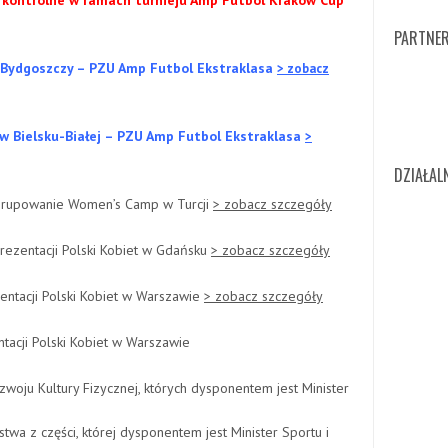
e kontrolne w ramach turnieju Amp Futbol Kraków Cup
PARTNER
 w Bydgoszczy – PZU Amp Futbol Ekstraklasa
> zobacz
wy w Bielsku-Białej – PZU Amp Futbol Ekstraklasa
>
DZIAŁA
grupowanie Women’s Camp w Turcji
> zobacz szczegóły
rezentacji Polski Kobiet w Gdańsku
> zobacz szczegóły
entacji Polski Kobiet w Warszawie
> zobacz szczegóły
tacji Polski Kobiet w Warszawie
oju Kultury Fizycznej, których dysponentem jest Minister
a z części, której dysponentem jest Minister Sportu i