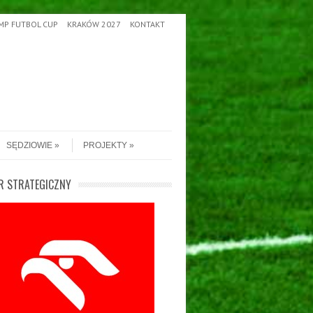
MP FUTBOL CUP
KRAKÓW 2027
KONTAKT
SĘDZIOWIE
PROJEKTY
R STRATEGICZNY