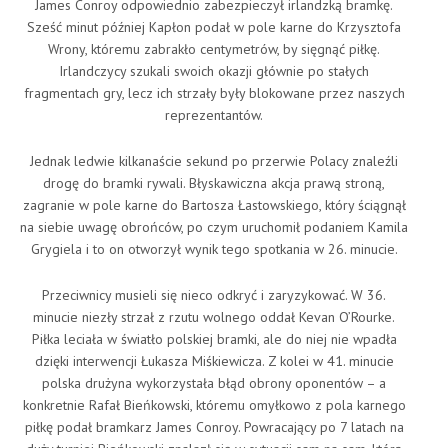
James Conroy odpowiednio zabezpieczył irlandzką bramkę.
Sześć minut później Kapłon podał w pole karne do Krzysztofa
Wrony, któremu zabrakło centymetrów, by sięgnąć piłkę.
Irlandczycy szukali swoich okazji głównie po stałych
fragmentach gry, lecz ich strzały były blokowane przez naszych
reprezentantów.
Jednak ledwie kilkanaście sekund po przerwie Polacy znaleźli
drogę do bramki rywali. Błyskawiczna akcja prawą stroną,
zagranie w pole karne do Bartosza Łastowskiego, który ściągnął
na siebie uwagę obrońców, po czym uruchomił podaniem Kamila
Grygiela i to on otworzył wynik tego spotkania w 26. minucie.
Przeciwnicy musieli się nieco odkryć i zaryzykować. W 36.
minucie niezły strzał z rzutu wolnego oddał Kevan O’Rourke.
Piłka leciała w światło polskiej bramki, ale do niej nie wpadła
dzięki interwencji Łukasza Miśkiewicza. Z kolei w 41. minucie
polska drużyna wykorzystała błąd obrony oponentów – a
konkretnie Rafał Bieńkowski, któremu omyłkowo z pola karnego
piłkę podał bramkarz James Conroy. Powracający po 7 latach na