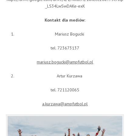
_LS34LwSwDAKe-exK
Kontakt dla mediów:
Mariusz Bogucki
tel. 723673137
mariusz.bogucki@ampfutbol.pl
Artur Kurzawa
tel. 721120065
a.kurzawa@ampfutbol.pl