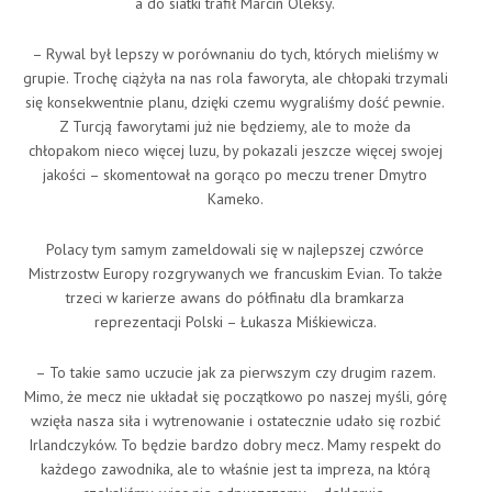
a do siatki trafił Marcin Oleksy.
– Rywal był lepszy w porównaniu do tych, których mieliśmy w
grupie. Trochę ciążyła na nas rola faworyta, ale chłopaki trzymali
się konsekwentnie planu, dzięki czemu wygraliśmy dość pewnie.
Z Turcją faworytami już nie będziemy, ale to może da
chłopakom nieco więcej luzu, by pokazali jeszcze więcej swojej
jakości – skomentował na gorąco po meczu trener Dmytro
Kameko.
Polacy tym samym zameldowali się w najlepszej czwórce
Mistrzostw Europy rozgrywanych we francuskim Evian. To także
trzeci w karierze awans do półfinału dla bramkarza
reprezentacji Polski – Łukasza Miśkiewicza.
– To takie samo uczucie jak za pierwszym czy drugim razem.
Mimo, że mecz nie układał się początkowo po naszej myśli, górę
wzięła nasza siła i wytrenowanie i ostatecznie udało się rozbić
Irlandczyków. To będzie bardzo dobry mecz. Mamy respekt do
każdego zawodnika, ale to właśnie jest ta impreza, na którą