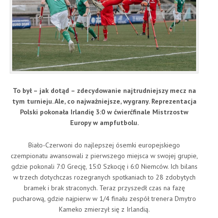
To był – jak dotąd – zdecydowanie najtrudniejszy mecz na
tym turnieju. Ale, co najważniejsze, wygrany. Reprezentacja
Polski pokonała Irlandię 3:0 w ćwierćfinale Mistrzostw
Europy w ampfutbolu.
Biało-Czerwoni do najlepszej ósemki europejskiego
czempionatu awansowali z pierwszego miejsca w swojej grupie,
gdzie pokonali 7:0 Grecję, 15:0 Szkocję i 6:0 Niemców. Ich bilans
w trzech dotychczas rozegranych spotkaniach to 28 zdobytych
bramek i brak straconych. Teraz przyszedł czas na fazę
pucharową, gdzie najpierw w 1/4 finału zespół trenera Dmytro
Kameko zmierzył się z Irlandią.