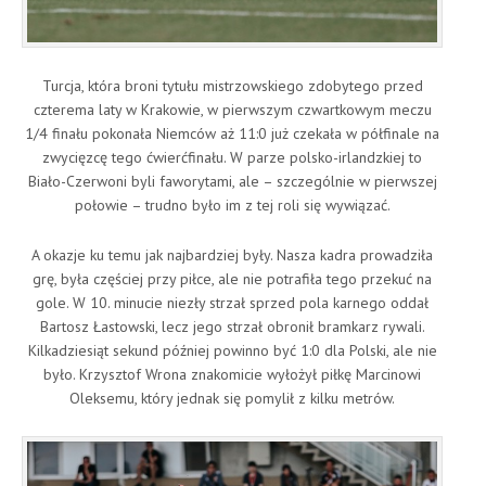
Turcja, która broni tytułu mistrzowskiego zdobytego przed
czterema laty w Krakowie, w pierwszym czwartkowym meczu
1/4 finału pokonała Niemców aż 11:0 już czekała w półfinale na
zwycięzcę tego ćwierćfinału. W parze polsko-irlandzkiej to
Biało-Czerwoni byli faworytami, ale – szczególnie w pierwszej
połowie – trudno było im z tej roli się wywiązać.
A okazje ku temu jak najbardziej były. Nasza kadra prowadziła
grę, była częściej przy piłce, ale nie potrafiła tego przekuć na
gole. W 10. minucie niezły strzał sprzed pola karnego oddał
Bartosz Łastowski, lecz jego strzał obronił bramkarz rywali.
Kilkadziesiąt sekund później powinno być 1:0 dla Polski, ale nie
było. Krzysztof Wrona znakomicie wyłożył piłkę Marcinowi
Oleksemu, który jednak się pomylił z kilku metrów.