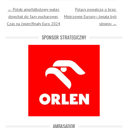
Post navigation
←
Polski ampfutbolowy walec
Polacy powalczą o brąz.
dojechał do fazy pucharowej.
Mistrzowie Europy i świata byli
Czas na ćwierćfinały Euro 2024
silniejsi
→
SPONSOR STRATEGICZNY
AMBASADOR