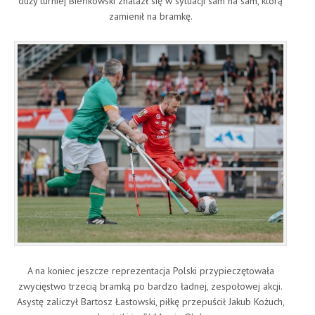
duży turniej Bieńkowski znalazł się w sytuacji sam na sam, którą
zamienił na bramkę.
A na koniec jeszcze reprezentacja Polski przypieczętowała
zwycięstwo trzecią bramką po bardzo ładnej, zespołowej akcji.
Asystę zaliczył Bartosz Łastowski, piłkę przepuścił Jakub Kożuch,