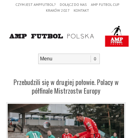
Header Menu
Skip to content
CZYM JEST AMPFUTBOL?
DOŁĄCZ DO NAS
AMP FUTBOL CUP
KRAKÓW 2027
KONTAKT
Skip to content
Menu
Przebudzili się w drugiej połowie. Polacy w
półfinale Mistrzostw Europy