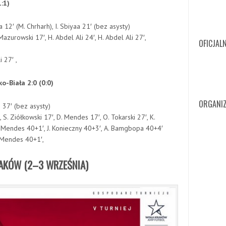
:1)
a 12′ (M. Chrharh), I. Sbiyaa 21′ (bez asysty)
 , Ł. Mazurowski 17′, H. Abdel Ali 24′, H. Abdel Ali 27′,
OFICJAL
 27′ ,
o-Biała 2:0 (0:0)
ORGANIZ
h 37′ (bez asysty)
′, S. Ziółkowski 17′, D. Mendes 17′, O. Tokarski 27′, K.
 Mendes 40+1′, J. Konieczny 40+3′, A. Bamgbopa 40+4′
. Mendes 40+1′,
KRAKÓW
(2
–3 WRZEŚNIA
)