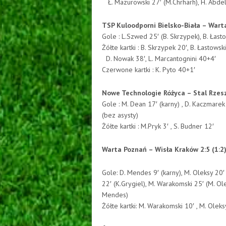
Ł. Mazurowski 27′ (M.Chrharh), H. Abdel A
TSP Kuloodporni Bielsko-Biała – Warta
Gole : L.Szwed 25′ (B. Skrzypek), B. Łasto
Żółte kartki : B. Skrzypek 20′, B. Łasto
D. Nowak 38′, L. Marcantognini 40+4′
Czerwone kartki : K. Pyto 40+1′
Nowe Technologie Różyca – Stal Rzesz
Gole : M. Dean 17′ (karny) , D. Kaczmarek 
(bez asysty)
Żółte kartki : M.Pryk 3′ , S. Budner 12′
Warta Poznań – Wisła Kraków 2:5 (1:2
Gole: D. Mendes 9′ (karny), M. Oleksy 20′ 
22′ (K.Grygiel), M. Warakomski 25′ (M. Ole
Mendes)
Żółte kartki: M. Warakomski 10′ , M. Oleks