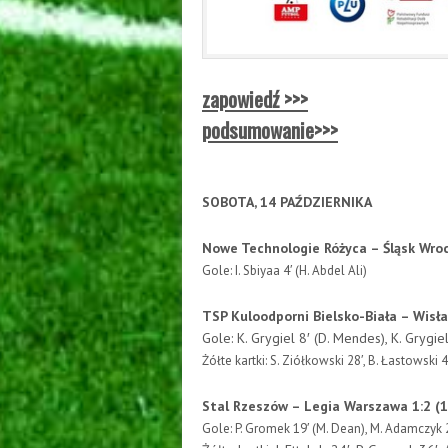
zapowiedź >>>
podsumowanie>>>
SOBOTA, 14 PAŹDZIERNIKA
Nowe Technologie Różyca – Śląsk Wroc
Gole: I. Sbiyaa 4′ (H. Abdel Ali)
TSP Kuloodporni Bielsko-Biała – Wisła
Gole: K. Grygiel 8′ (D. Mendes), K. Grygiel
Żółte kartki: S. Ziółkowski 28′, B. Łastowski 
Stal Rzeszów – Legia Warszawa 1:2 (1
Gole: P. Gromek 19′ (M. Dean), M. Adamczyk 2