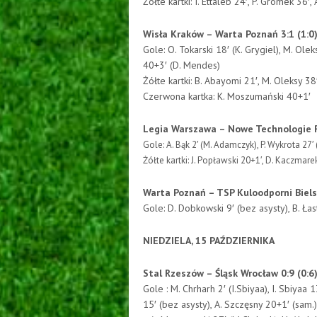
Żółte kartki: I. Ettaleb 24′, P. Gromek 36′
Wisła Kraków – Warta Poznań 3:1 (1:0
Gole: O. Tokarski 18′ (K. Grygiel), M. Olek
40+3′ (D. Mendes)
Żółte kartki: B. Abayomi 21′, M. Oleksy 3
Czerwona kartka: K. Moszumański 40+1′
Legia Warszawa – Nowe Technologie Ró
Gole: A. Bąk 2′ (M. Adamczyk), P. Wykrota 27′ (
Żółte kartki: J. Popławski 20+1′, D. Kaczmare
Warta Poznań – TSP Kuloodporni Bielsk
Gole: D. Dobkowski 9′ (bez asysty), B. Łas
NIEDZIELA, 15 PAŹDZIERNIKA
Stal Rzeszów – Śląsk Wrocław 0:9 (0:6
Gole : M. Chrharh 2′ (I.Sbiyaa), I. Sbiyaa
15′ (bez asysty), A. Szczęsny