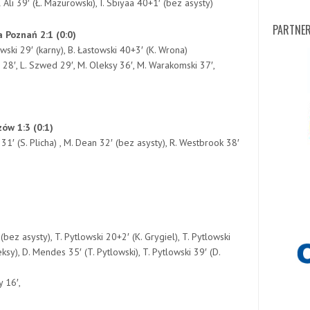
li 39′ (Ł. Mazurowski), I. Sbiyaa 40+1′ (bez asysty)
PARTNE
 Poznań 2:1 (0:0)
wski 29′ (karny), B. Łastowski 40+3′ (K. Wrona)
wski 28′, L. Szwed 29′, M. Oleksy 36′, M. Warakomski 37′,
ów 1:3 (0:1)
31′ (S. Plicha) , M. Dean 32′ (bez asysty), R. Westbrook 38′
)
(bez asysty), T. Pytlowski 20+2′ (K. Grygiel), T. Pytlowski
ksy), D. Mendes 35′ (T. Pytlowski), T. Pytlowski 39′ (D.
y 16′,