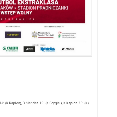
)
14′ (K.Kapłon), D.Mendes 19′ (K.Grygiel), K.Kapłon 25′ (k.),