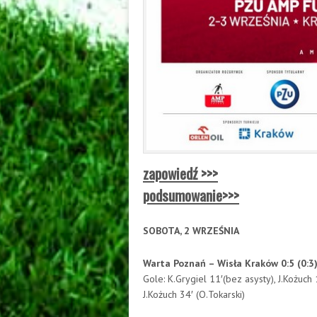
zapowiedź >>>
podsumowanie>>>
SOBOTA, 2 WRZEŚNIA
Warta Poznań – Wisła Kraków 0:5 (0:3
Gole: K.Grygiel 11′(bez asysty), J.Kożuch 
J.Kożuch 34′ (O.Tokarski)