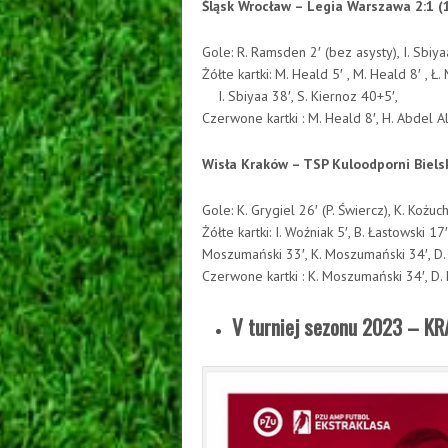
Śląsk Wrocław – Legia Warszawa 2:1 (1
Gole: R. Ramsden 2′ (bez asysty), I. Sbiya
Żółte kartki: M. Heald 5′ , M. Heald 8′
I. Sbiyaa 38′, S. Kiernoz 40+5′,
Czerwone kartki : M. Heald 8′, H. Abdel Ali
Wisła Kraków – TSP Kuloodporni Bielsk
Gole: K. Grygiel 26′ (P. Świercz), K. Kożuc
Żółte kartki: I. Woźniak 5′, B. Łastowski 17
Moszumański 33′, K. Moszumański 34′, D.
Czerwone kartki : K. Moszumański 34′, D
V turniej sezonu 2023 – 