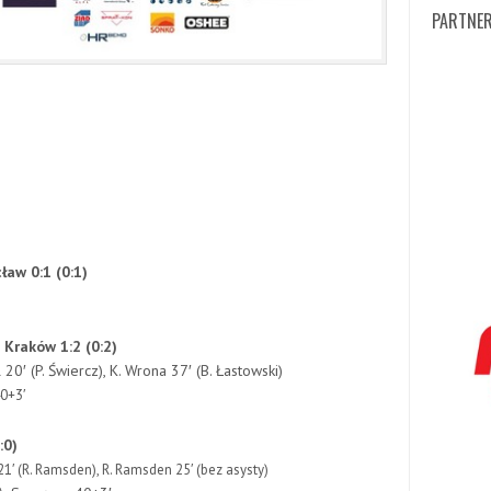
PARTNER
ław 0:1 (0:1)
 Kraków 1:2 (0:2)
 20′ (P. Świercz), K. Wrona 37′ (B. Łastowski)
40+3′
:0)
1′ (R. Ramsden), R. Ramsden 25′ (bez asysty)