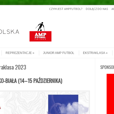
CZYM JEST AMPFUTBOL?
DOŁĄCZ DO NAS
A
REPREZENTACJE
JUNIOR AMP FUTBOL
EKSTRAKLASA
raklasa 2023
SPONSO
SKO-BIAŁA
(14
–15 PAŹDZIERNIKA
)