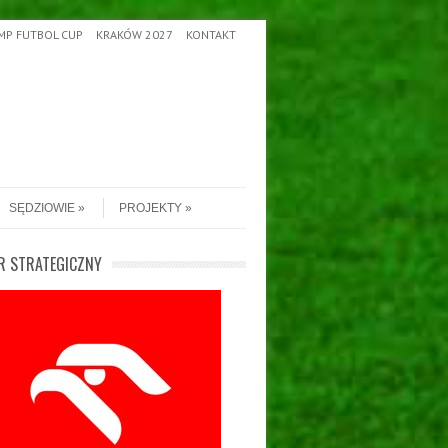
MP FUTBOL CUP
KRAKÓW 2027
KONTAKT
SĘDZIOWIE
PROJEKTY
R STRATEGICZNY