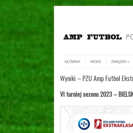
Header Menu
Skip to content
Skip to content
Menu
GŁÓWNA
NEWS
ZWIĄZEK
Wyniki – PZU Amp Futbol Ekst
VI turniej sezonu 2023 – BIEL