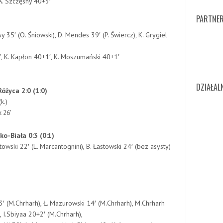
, A. Szczęsny 40+3′
PARTNER
)
sy 35′ (O. Śniowski), D. Mendes 39′ (P. Świercz), K. Grygiel
8′, K. Kapłon 40+1′, K. Moszumański 40+1′
DZIAŁA
życa 2:0 (1:0)
k.)
k 26′
o-Biała 0:3 (0:1)
towski 22′ (L. Marcantognini), B. Łastowski 24′ (bez asysty)
)
 13′ (M.Chrharh), Ł. Mazurowski 14′ (M.Chrharh), M.Chrharh
 20+1′ (sam.), I.Sbiyaa 20+2′ (M.Chrharh),