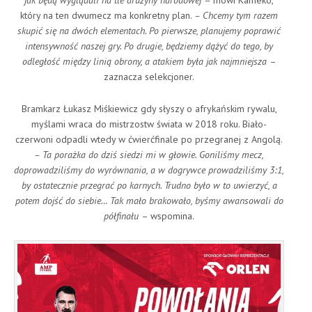
jak będą wyglądali na tle drużyny narodowej
– mówi Kameko,
który na ten dwumecz ma konkretny plan.
– Chcemy tym razem
skupić się na dwóch elementach. Po pierwsze, planujemy poprawić
intensywność naszej gry. Po drugie, będziemy dążyć do tego, by
odległość między linią obrony, a atakiem była jak najmniejsza
–
zaznacza selekcjoner.
Bramkarz Łukasz Miśkiewicz gdy słyszy o afrykańskim rywalu,
myślami wraca do mistrzostw świata w 2018 roku. Biało-
czerwoni odpadli wtedy w ćwierćfinale po przegranej z Angolą.
– Ta porażka do dziś siedzi mi w głowie. Goniliśmy mecz,
doprowadziliśmy do wyrównania, a w dogrywce prowadziliśmy 3:1,
by ostatecznie przegrać po karnych. Trudno było w to uwierzyć, a
potem dojść do siebie… Tak mało brakowało, byśmy awansowali do
półfinału
– wspomina.