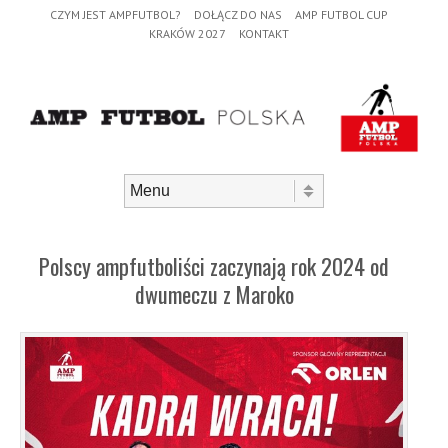
Header Menu
Skip to content
CZYM JEST AMPFUTBOL?
DOŁĄCZ DO NAS
AMP FUTBOL CUP
KRAKÓW 2027
KONTAKT
Skip to content
Menu
Polscy ampfutboliści zaczynają rok 2024 od
dwumeczu z Maroko