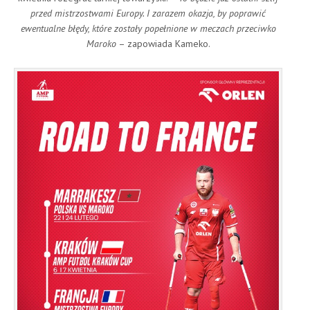
przed mistrzostwami Europy. I zarazem okazja, by poprawić
ewentualne błędy, które zostały popełnione w meczach przeciwko
Maroko
– zapowiada Kameko.