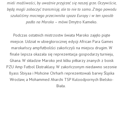
mieli możliwości, by uważnie przyjrzeć się naszej grze. Oczywiście,
będą mogli zobaczyć transmisję, ale to nie to samo. Z tego powodu
szukaliśmy mocnego przeciwnika spoza Europy i w ten sposób
padło na Maroko
– mówi Dmytro Kameko.
Podczas ostatnich mistrzostw świata Maroko zajęło piąte
miejsce. Udział w ubiegłorocznej edycji African Para Games
marokańscy ampfutboliści zakończyli na miejscu drugim. W
finale lepsza okazała się reprezentacja gospodarzy turnieju,
Ghana. W składzie Maroko jest kilku piłkarzy znanych z boisk
PZU Amp Futbol Ekstraklasy. W zakończonym niedawno sezonie
Ilyass Sbiyaa i Mohcine Chrharh reprezentowali barwy Śląska
Wrocław, a Mohammed Aharchi TSP Kuloodpornych Bielsko-
Biała.