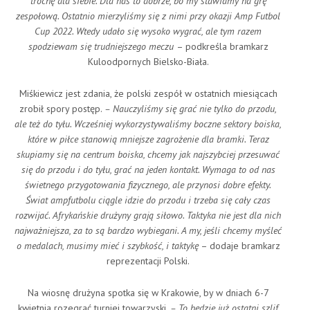
trochę dla siebie. Dla nas to dobrze, bo my stawiamy na grę
zespołową. Ostatnio mierzyliśmy się z nimi przy okazji Amp Futbol
Cup 2022. Wtedy udało się wysoko wygrać, ale tym razem
spodziewam się trudniejszego meczu
– podkreśla bramkarz
Kuloodpornych Bielsko-Biała.
Miśkiewicz jest zdania, że polski zespół w ostatnich miesiącach
zrobił spory postęp.
– Nauczyliśmy się grać nie tylko do przodu,
ale też do tyłu. Wcześniej wykorzystywaliśmy boczne sektory boiska,
które w piłce stanowią mniejsze zagrożenie dla bramki. Teraz
skupiamy się na centrum boiska, chcemy jak najszybciej przesuwać
się do przodu i do tyłu, grać na jeden kontakt. Wymaga to od nas
świetnego przygotowania fizycznego, ale przynosi dobre efekty.
Świat ampfutbolu ciągle idzie do przodu i trzeba się cały czas
rozwijać. Afrykańskie drużyny grają siłowo. Taktyka nie jest dla nich
najważniejsza, za to są bardzo wybiegani. A my, jeśli chcemy myśleć
o medalach, musimy mieć i szybkość, i taktykę
– dodaje bramkarz
reprezentacji Polski.
Na wiosnę drużyna spotka się w Krakowie, by w dniach 6-7
kwietnia rozegrać turniej towarzyski.
– To będzie już ostatni szlif